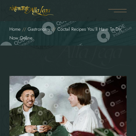
Home
Gastronomy
Coctail Recipes You’ll Have To Try,
Now Online