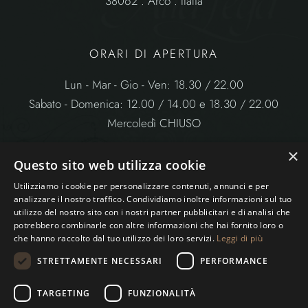
38062 . Arco . Italia
ORARI DI APERTURA
Lun - Mar - Gio - Ven: 18.30 / 22.00
Sabato - Domenica: 12.00 / 14.00 e 18.30 / 22.00
Mercoledì CHIUSO
×
Questo sito web utilizza cookie
Utilizziamo i cookie per personalizzare contenuti, annunci e per
analizzare il nostro traffico. Condividiamo inoltre informazioni sul tuo
utilizzo del nostro sito con i nostri partner pubblicitari e di analisi che
potrebbero combinarle con altre informazioni che hai fornito loro o
che hanno raccolto dal tuo utilizzo dei loro servizi.
Leggi di più
Ristorante Alla Lega – P.IVA 02 77962 0224 |
STRETTAMENTE NECESSARI
PERFORMANCE
Cookie Policy
|
Privacy Policy
TARGETING
FUNZIONALITÀ