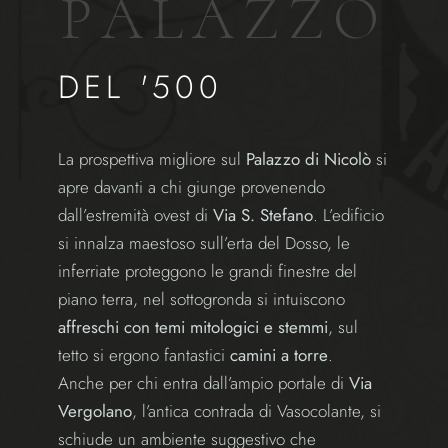
P
A
L
A
Z
Z
O
DEL '500
La prospettiva migliore sul
Palazzo di Nicolò
si
apre davanti a chi giunge provenendo
dall’estremità ovest di
Via S. Stefano
. L’edificio
si innalza maestoso sull’erta del Dosso, le
inferriate proteggono le grandi finestre del
piano terra, nel sottogronda si intuiscono
affreschi con temi mitologici e stemmi
, sul
tetto si ergono fantastici
camini a torre
.
Anche per chi entra dall’ampio portale di
Via
Vergolano
, l’antica contrada di Vasocolante, si
schiude un ambiente suggestivo che