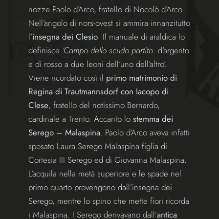
nozze Paolo d’Arco, fratello di Nocolò d’Arco.
Nell’angolo di nors-ovest si ammira innanzitutto
l’
insegna dei Clesio
. Il manuale di araldica lo
definisce
‘Campo dello scudo partito
: d’argento
e di rosso a due leoni dell’uno dell’altro’.
Viene ricordato così il
primo matrimonio di
Regina di Trautmannsdorf con Iacopo di
Clese
, fratello del notissimo Bernardo,
cardinale a Trento. Accanto lo
stemma dei
Serego – Malaspina
. Paolo d’Arco aveva infatti
sposato Laura Serego Malaspina figlia di
Cortesia III Serego ed di Giovanna Malaspina.
L’acquila nella metà superiore e le spade nel
primo quarto provengono dall’insegna dei
Serego, mentre lo spino che mette fiori ricorda
i Malaspina. I Serego derivavano dall’
antica