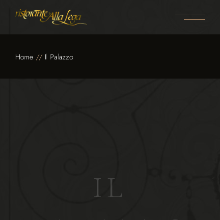
Home
Il Palazzo
I
L