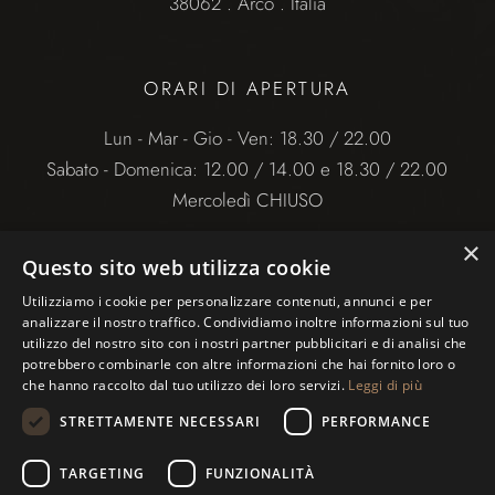
38062 . Arco . Italia
ORARI DI APERTURA
Lun - Mar - Gio - Ven: 18.30 / 22.00
Sabato - Domenica: 12.00 / 14.00 e 18.30 / 22.00
Mercoledì CHIUSO
×
Questo sito web utilizza cookie
Utilizziamo i cookie per personalizzare contenuti, annunci e per
analizzare il nostro traffico. Condividiamo inoltre informazioni sul tuo
utilizzo del nostro sito con i nostri partner pubblicitari e di analisi che
potrebbero combinarle con altre informazioni che hai fornito loro o
che hanno raccolto dal tuo utilizzo dei loro servizi.
Leggi di più
Ristorante Alla Lega – P.IVA 02 77962 0224 |
STRETTAMENTE NECESSARI
PERFORMANCE
Cookie Policy
|
Privacy Policy
TARGETING
FUNZIONALITÀ