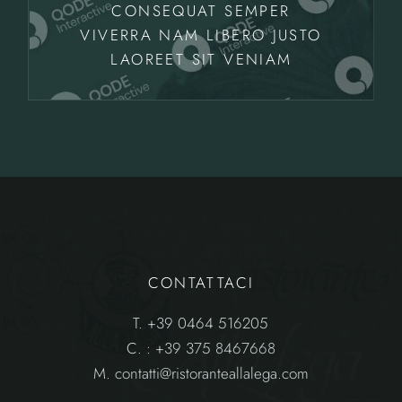
CONSEQUAT SEMPER
VIVERRA NAM LIBERO JUSTO
LAOREET SIT VENIAM
CONTATTACI
T.
+39 0464 516205
C.
: +39 375 8467668
M.
contatti@ristoranteallalega.com