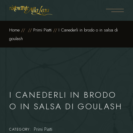
Skip
to
the
content
Home
Primi Piatti
I Canederli in brodo o in salsa di
goulash
I CANEDERLI IN BRODO
O IN SALSA DI GOULASH
Primi Piatti
CATEGORY: