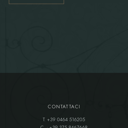
CONTATTACI
T.
+39 0464 516205
C.
: +39 375 8467668