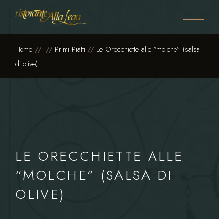
Skip
to
the
content
Home
Primi Piatti
Le Orecchiette alle “molche” (salsa
di olive)
LE ORECCHIETTE ALLE
“MOLCHE” (SALSA DI
OLIVE)