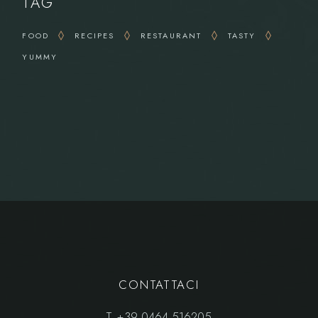
TAG
FOOD
RECIPES
RESTAURANT
TASTY
YUMMY
CONTATTACI
T.
+39 0464 516205