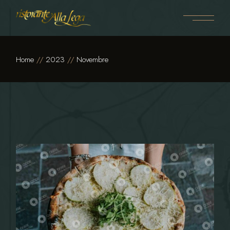
Skip
to
the
content
Home
2023
Novembre